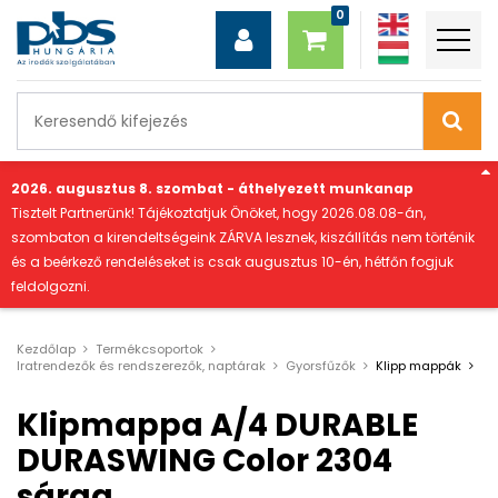
"
2026. augusztus 8. szombat - áthelyezett munkanap
Tisztelt Partnerünk! Tájékoztatjuk Önöket, hogy 2026.08.08-án,
szombaton a kirendeltségeink ZÁRVA lesznek, kiszállítás nem történik
és a beérkező rendeléseket is csak augusztus 10-én, hétfőn fogjuk
feldolgozni.
Kezdőlap
Termékcsoportok
Iratrendezők és rendszerezők, naptárak
Gyorsfűzők
Klipp mappák
Klipmappa A/4 DURABLE
DURASWING Color 2304
sárga