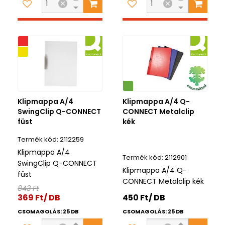
iós
ék
Környezetbarát
Klipmappa A/4
Klipmappa A/4 Q-
SwingClip Q-CONNECT
CONNECT Metalclip
füst
kék
2112259
Klipmappa A/4
2112901
SwingClip Q-CONNECT
Klipmappa A/4 Q-
füst
CONNECT Metalclip kék
843 Ft
369 Ft/ DB
450 Ft/ DB
CSOMAGOLÁS: 25 DB
CSOMAGOLÁS: 25 DB