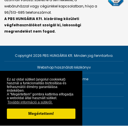
webáruházzal vagy cégünkkel kapcsolatban, hívja a
96/513-685 telefonszámot.
A PBS HUNGÁRIA Kft. kizárólag közületi
végfelhasználókat szolgál ki, lakossági
megrendelést nem fogad.
Copyright 2026 PBS HUNGÁRIA Kft. Minden jog fenntartva.
Webshop használati kézikönyv
Személyes adatok védelme
Ez az oldal sütiket (angolul cookiekat)
használ a funkcionalitás biztosítása és
felhasználói élmény garantálása
Impresszum
érdekében.
A "Megértettem" gombra kattintva elfogadja
a weboldal által használt sütiket.
ÁSZF
További információ a sütikről.
Megértettem!
Fejlesztő:
PRGroup