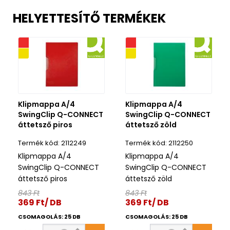
HELYETTESÍTŐ TERMÉKEK
iós
Akciós
ék
Kifutó termék
Klipmappa A/4
Klipmappa A/4
SwingClip Q-CONNECT
SwingClip Q-CONNECT
áttetsző piros
áttetsző zöld
2112249
2112250
Klipmappa A/4
Klipmappa A/4
SwingClip Q-CONNECT
SwingClip Q-CONNECT
áttetsző piros
áttetsző zöld
843 Ft
843 Ft
369 Ft/ DB
369 Ft/ DB
CSOMAGOLÁS: 25 DB
CSOMAGOLÁS: 25 DB