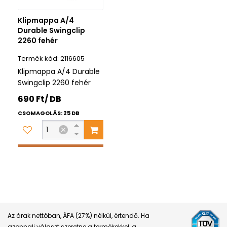
Klipmappa A/4
Durable Swingclip
2260 fehér
2116605
Klipmappa A/4 Durable
Swingclip 2260 fehér
690 Ft/ DB
CSOMAGOLÁS: 25 DB
Az árak nettóban, ÁFA (27%) nélkül, értendő. Ha
azonnali választ szeretne a termékekkel, a