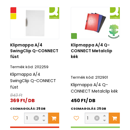
iós
ék
Környezetbarát
Klipmappa A/4
Klipmappa A/4 Q-
SwingClip Q-CONNECT
CONNECT Metalclip
füst
kék
2112259
Klipmappa A/4
2112901
SwingClip Q-CONNECT
Klipmappa A/4 Q-
füst
CONNECT Metalclip kék
843 Ft
369 Ft/ DB
450 Ft/ DB
CSOMAGOLÁS: 25 DB
CSOMAGOLÁS: 25 DB