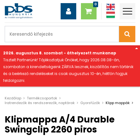
"
2026. augusztus 8. szombat - áthelyezett munkanap
Tisztelt Partnerünk! Tájékoztatjuk Önöket, hogy 2026.08.08-án,
szombaton a kirendeltségeink ZÁRVA lesznek, kiszállítás nem történik
és a beérkező rendeléseket is csak augusztus 10-én, hétfőn fogjuk
feldolgozni.
Kezdőlap
Termékcsoportok
Iratrendezők és rendszerezők, naptárak
Gyorsfűzők
Klipp mappák
Klipmappa A/4 Durable
Swingclip 2260 piros