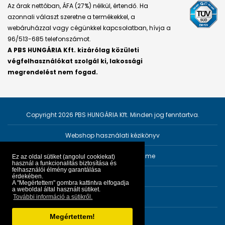
Az árak nettóban, ÁFA (27%) nélkül, értendő. Ha
azonnali választ szeretne a termékekkel, a
webáruházzal vagy cégünkkel kapcsolatban, hívja a
96/513-685 telefonszámot.
A PBS HUNGÁRIA Kft. kizárólag közületi
végfelhasználókat szolgál ki, lakossági
megrendelést nem fogad.
Copyright 2026 PBS HUNGÁRIA Kft. Minden jog fenntartva.
Webshop használati kézikönyv
Személyes adatok védelme
Ez az oldal sütiket (angolul cookiekat)
használ a funkcionalitás biztosítása és
felhasználói élmény garantálása
Impresszum
érdekében.
A "Megértettem" gombra kattintva elfogadja
a weboldal által használt sütiket.
ÁSZF
További információ a sütikről.
Megértettem!
Fejlesztő:
PRGroup