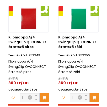
iós
Akciós
ék
Kifutó termék
Klipmappa A/4
Klipmappa A/4
SwingClip Q-CONNECT
SwingClip Q-CONNECT
áttetsző piros
áttetsző zöld
2112249
2112250
Klipmappa A/4
Klipmappa A/4
SwingClip Q-CONNECT
SwingClip Q-CONNECT
áttetsző piros
áttetsző zöld
843 Ft
843 Ft
369 Ft/ DB
369 Ft/ DB
CSOMAGOLÁS: 25 DB
CSOMAGOLÁS: 25 DB