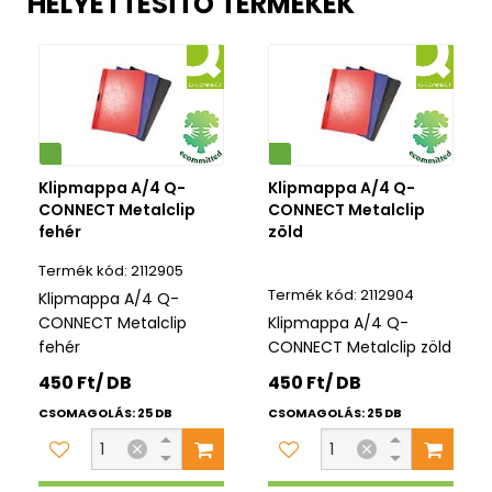
HELYETTESÍTŐ TERMÉKEK
Környezetbarát
Klipmappa A/4 Q-
Klipmappa A/4 Q-
CONNECT Metalclip
CONNECT Metalclip
fehér
zöld
2112905
2112904
Klipmappa A/4 Q-
CONNECT Metalclip
Klipmappa A/4 Q-
fehér
CONNECT Metalclip zöld
450 Ft/ DB
450 Ft/ DB
CSOMAGOLÁS: 25 DB
CSOMAGOLÁS: 25 DB