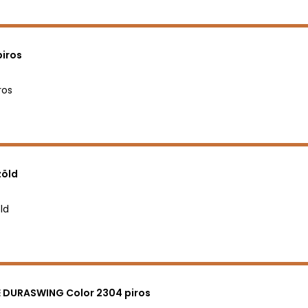
iros
ros
zöld
ld
 DURASWING Color 2304 piros