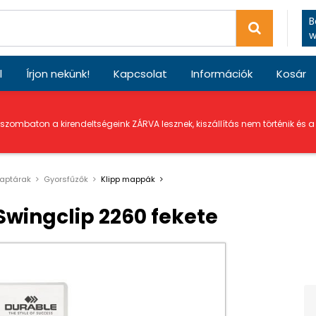
B
w
l
Írjon nekünk!
Kapcsolat
Információk
Kosár
 szombaton a kirendeltségeink ZÁRVA lesznek, kiszállítás nem történik és 
naptárak
Gyorsfűzők
Klipp mappák
wingclip 2260 fekete