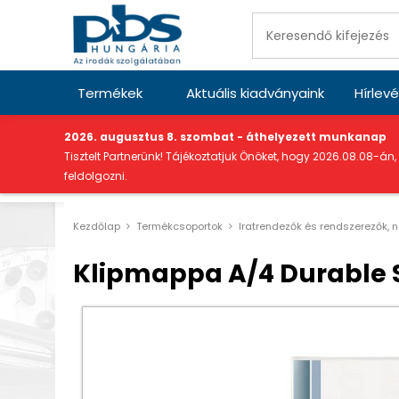
Termékek
Aktuális kiadványaink
Hírlevé
"
2026. augusztus 8. szombat - áthelyezett munkanap
Tisztelt Partnerünk! Tájékoztatjuk Önöket, hogy 2026.08.08-án,
feldolgozni.
Kezdőlap
Termékcsoportok
Iratrendezők és rendszerezők, 
Klipmappa A/4 Durable S