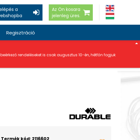
elépés a
Az Ön kosara
ebshopba
jelenleg üres.
Regisztráció
a beérkező rendeléseket is csak augusztus 10-én, hétfőn fogjuk
Termék kód: 2116602