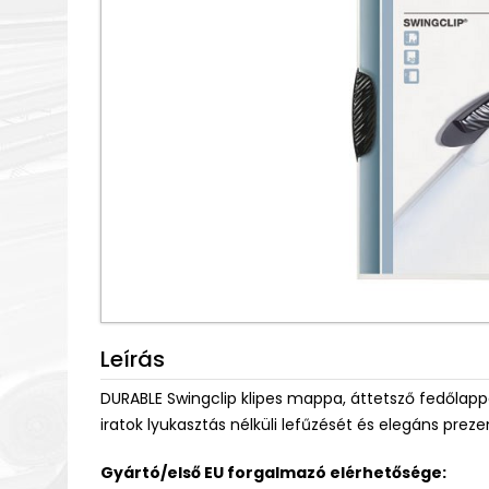
Leírás
DURABLE Swingclip klipes mappa, áttetsző fedőlappal
iratok lyukasztás nélküli lefűzését és elegáns prez
Gyártó/első EU forgalmazó elérhetősége: