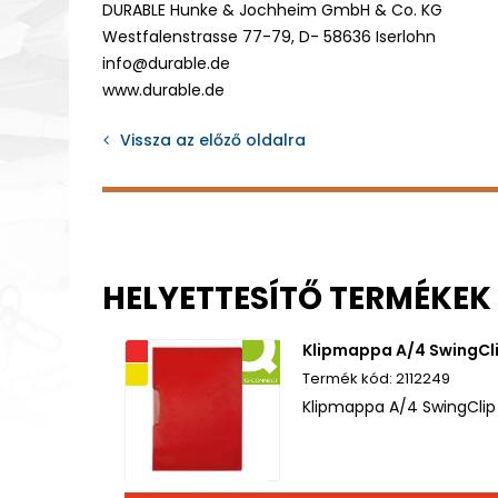
DURABLE Hunke & Jochheim GmbH & Co. KG
Westfalenstrasse 77-79, D- 58636 Iserlohn
info@durable.de
www.durable.de
Vissza az előző oldalra
HELYETTESÍTŐ TERMÉKEK
Klipmappa A/4 SwingCl
Akciós
Kifutó termék
2112249
Klipmappa A/4 SwingClip