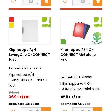
iós
ék
Környezetbarát
Klipmappa A/4
Klipmappa A/4 Q-
SwingClip Q-CONNECT
CONNECT Metalclip
füst
kék
2112259
Klipmappa A/4
2112901
SwingClip Q-CONNECT
Klipmappa A/4 Q-
füst
CONNECT Metalclip kék
843 Ft
369 Ft/ DB
450 Ft/ DB
CSOMAGOLÁS: 25 DB
CSOMAGOLÁS: 25 DB