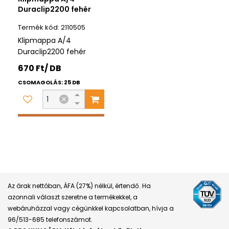
Duraclip2200 fehér
2110505
Klipmappa A/4
Duraclip2200 fehér
670 Ft/ DB
CSOMAGOLÁS: 25 DB
Az árak nettóban, ÁFA (27%) nélkül, értendő. Ha
azonnali választ szeretne a termékekkel, a
webáruházzal vagy cégünkkel kapcsolatban, hívja a
96/513-685 telefonszámot.