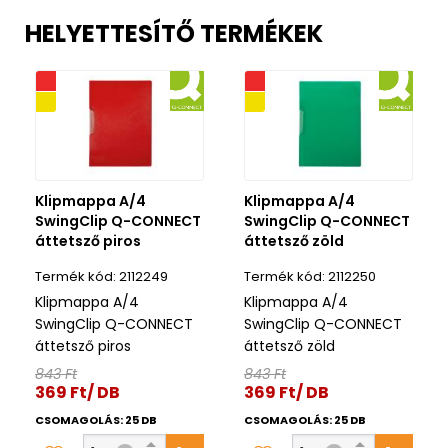
HELYETTESÍTŐ TERMÉKEK
iós
Akciós
ék
Kifutó termék
Klipmappa A/4
Klipmappa A/4
SwingClip Q-CONNECT
SwingClip Q-CONNECT
áttetsző piros
áttetsző zöld
2112249
2112250
Klipmappa A/4
Klipmappa A/4
SwingClip Q-CONNECT
SwingClip Q-CONNECT
áttetsző piros
áttetsző zöld
843 Ft
843 Ft
369 Ft/ DB
369 Ft/ DB
CSOMAGOLÁS: 25 DB
CSOMAGOLÁS: 25 DB