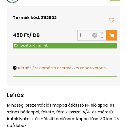
Termék kód: 2112902
450 Ft/ DB
Környezetbarát termék
Kérdés / reklamáció a termékkel kapcsolatban
Leírás
Minőségi prezentációs mappa átlátszó PP előlappal és
színes hátlappal, fekete, fém klipsszel A/4-es méretű
iratok lyukasztás nélküli tárolására. Kapacitása: 30 lap. 25
db/doboz.