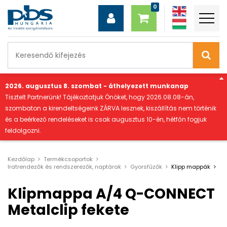
"
2026. augusztus 8. szombat - áthelyezett munkanap
Tisztelt Partnerünk! Tájékoztatjuk Önöket, hogy 2026.08.08-án,
szombaton a kirendeltségeink ZÁRVA lesznek, kiszállítás nem történik
és a beérkező rendeléseket is csak augusztus 10-én, hétfőn fogjuk
feldolgozni.
Kezdőlap
Termékcsoportok
Iratrendezők és rendszerezők, naptárak
Gyorsfűzők
Klipp mappák
Klipmappa A/4 Q-CONNECT
Metalclip fekete