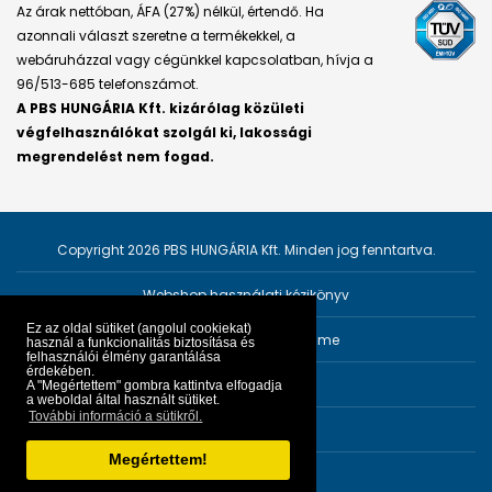
Az árak nettóban, ÁFA (27%) nélkül, értendő. Ha
azonnali választ szeretne a termékekkel, a
webáruházzal vagy cégünkkel kapcsolatban, hívja a
96/513-685 telefonszámot.
A PBS HUNGÁRIA Kft. kizárólag közületi
végfelhasználókat szolgál ki, lakossági
megrendelést nem fogad.
Copyright 2026 PBS HUNGÁRIA Kft. Minden jog fenntartva.
Webshop használati kézikönyv
Ez az oldal sütiket (angolul cookiekat)
Személyes adatok védelme
használ a funkcionalitás biztosítása és
felhasználói élmény garantálása
érdekében.
Impresszum
A "Megértettem" gombra kattintva elfogadja
a weboldal által használt sütiket.
További információ a sütikről.
ÁSZF
Megértettem!
Fejlesztő:
PRGroup