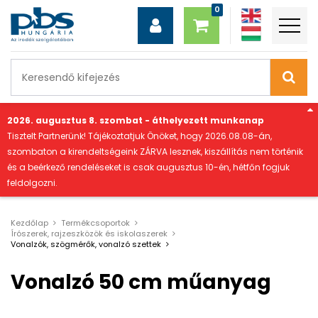
"
2026. augusztus 8. szombat - áthelyezett munkanap
Tisztelt Partnerünk! Tájékoztatjuk Önöket, hogy 2026.08.08-án,
szombaton a kirendeltségeink ZÁRVA lesznek, kiszállítás nem történik
és a beérkező rendeléseket is csak augusztus 10-én, hétfőn fogjuk
feldolgozni.
Kezdőlap
Termékcsoportok
Írószerek, rajzeszközök és iskolaszerek
Vonalzók, szögmérők, vonalzó szettek
Vonalzó 50 cm műanyag