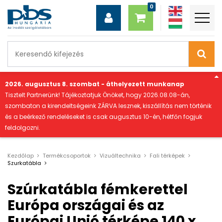
"
2026. augusztus 8. szombat - áthelyezett munkanap
Tisztelt Partnerünk! Tájékoztatjuk Önöket, hogy 2026.08.08-án,
szombaton a kirendeltségeink ZÁRVA lesznek, kiszállítás nem történik
és a beérkező rendeléseket is csak augusztus 10-én, hétfőn fogjuk
feldolgozni.
Kezdőlap
Termékcsoportok
Vizuáltechnika
Fali térképek
Szurkatábla
Szúrkatábla fémkerettel
Európa országai és az
Európai Unió térképe 140 x