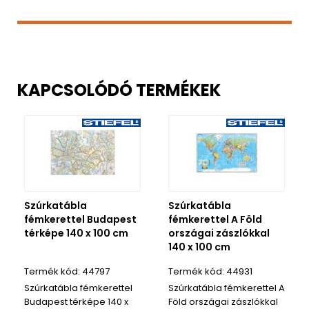
KAPCSOLÓDÓ TERMÉKEK
Szúrkatábla
Szúrkatábla
fémkerettel Budapest
fémkerettel A Föld
térképe 140 x 100 cm
országai zászlókkal
140 x 100 cm
44797
44931
Szúrkatábla fémkerettel
Szúrkatábla fémkerettel A
Budapest térképe 140 x
Föld országai zászlókkal