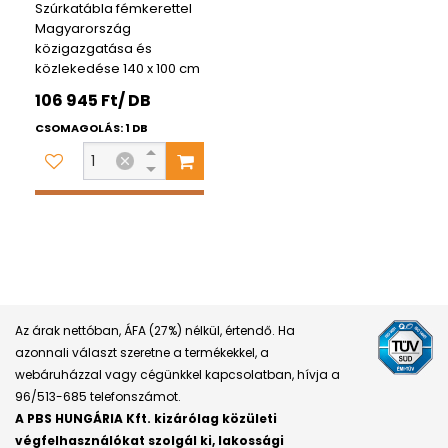
Szúrkatábla fémkerettel
Magyarország
közigazgatása és
közlekedése 140 x 100 cm
106 945 Ft/ DB
CSOMAGOLÁS: 1 DB
Az árak nettóban, ÁFA (27%) nélkül, értendő. Ha
azonnali választ szeretne a termékekkel, a
webáruházzal vagy cégünkkel kapcsolatban, hívja a
96/513-685 telefonszámot.
A PBS HUNGÁRIA Kft. kizárólag közületi
végfelhasználókat szolgál ki, lakossági