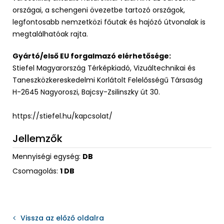
országai, a schengeni övezetbe tartozó országok,
legfontosabb nemzetközi főutak és hajózó útvonalak is
megtalálhatóak rajta.
Gyártó/első EU forgalmazó elérhetősége:
Stiefel Magyarország Térképkiadó, Vizuáltechnikai és
Taneszközkereskedelmi Korlátolt Felelősségű Társaság
H-2645 Nagyoroszi, Bajcsy-Zsilinszky út 30.
https://stiefel.hu/kapcsolat/
Jellemzők
Mennyiségi egység:
DB
Csomagolás:
1 DB
Vissza az előző oldalra