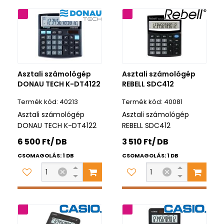
rancia
3 év garancia
Asztali számológép
Asztali számológép
DONAU TECH K-DT4122
REBELL SDC412
40213
40081
Asztali számológép
Asztali számológép
DONAU TECH K-DT4122
REBELL SDC412
6 500 Ft/ DB
3 510 Ft/ DB
CSOMAGOLÁS: 1 DB
CSOMAGOLÁS: 1 DB
rancia
2 év garancia