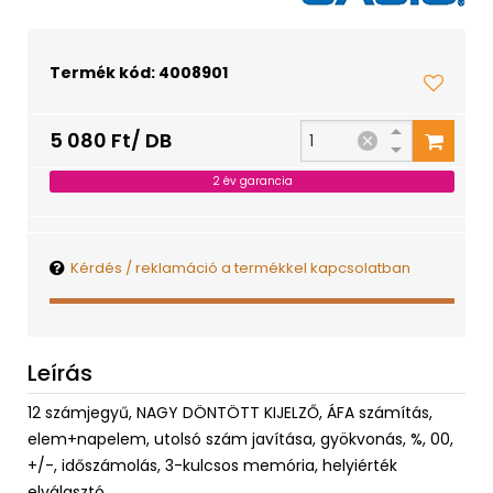
Termék kód: 4008901
5 080 Ft/ DB
2 év garancia
Kérdés / reklamáció a termékkel kapcsolatban
Leírás
12 számjegyű, NAGY DÖNTÖTT KIJELZŐ, ÁFA számítás,
elem+napelem, utolsó szám javítása, gyökvonás, %, 00,
+/-, időszámolás, 3-kulcsos memória, helyiérték
elválasztó.