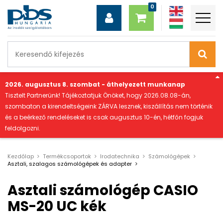
"
2026. augusztus 8. szombat - áthelyezett munkanap
Tisztelt Partnerünk! Tájékoztatjuk Önöket, hogy 2026.08.08-án,
szombaton a kirendeltségeink ZÁRVA lesznek, kiszállítás nem történik
és a beérkező rendeléseket is csak augusztus 10-én, hétfőn fogjuk
feldolgozni.
Kezdőlap
Termékcsoportok
Irodatechnika
Számológépek
Asztali, szalagos számológépek és adapter
Asztali számológép CASIO
MS-20 UC kék