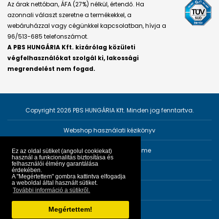
Az árak nettóban, ÁFA (27%) nélkül, értendő. Ha
azonnali választ szeretne a termékekkel, a
webáruházzal vagy cégünkkel kapcsolatban, hívja a
96/513-685 telefonszámot.
A PBS HUNGÁRIA Kft. kizárólag közületi
végfelhasználókat szolgál ki, lakossági
megrendelést nem fogad.
Copyright 2026 PBS HUNGÁRIA Kft. Minden jog fenntartva.
Webshop használati kézikönyv
Személyes adatok védelme
Ez az oldal sütiket (angolul cookiekat)
használ a funkcionalitás biztosítása és
felhasználói élmény garantálása
Impresszum
érdekében.
A "Megértettem" gombra kattintva elfogadja
a weboldal által használt sütiket.
ÁSZF
További információ a sütikről.
Megértettem!
Fejlesztő:
PRGroup