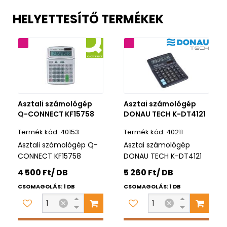
HELYETTESÍTŐ TERMÉKEK
rancia
5 év garancia
Asztali számológép
Asztai számológép
Q-CONNECT KF15758
DONAU TECH K-DT4121
40153
40211
Asztali számológép Q-
Asztai számológép
CONNECT KF15758
DONAU TECH K-DT4121
4 500 Ft/ DB
5 260 Ft/ DB
CSOMAGOLÁS: 1 DB
CSOMAGOLÁS: 1 DB